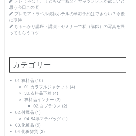
メレじゃなく、まともな一粒ダイヤネックレスが欲しいと
思う今日この頃
プレモアトラベル現状ホテルの単独予約はできない？今後
に期待
ちゃっかり講座・講演・セミナーで私（講師）の写真を撮
ってもらうコツ
カテゴリー
(10)
01.衣料品
(4)
01.カラフルジャケット
(4)
30.衣料品下着
(2)
衣料品インナー
(2)
02.白ブラウス
(1)
02.付属品
(1)
04.B4厚マチバッグ
(5)
03.化粧品
(3)
04.化粧雑貨