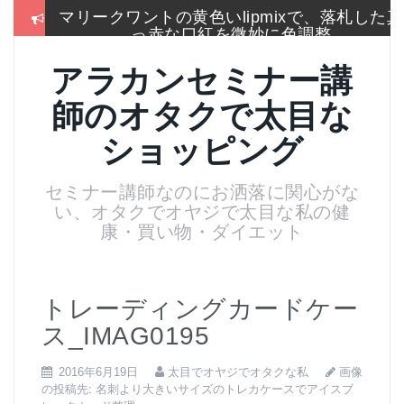
コ
マリークワントの黄色いlipmixで、落札した真
ン
っ赤な口紅を微妙に色調整
テ
ン
冬はこれしか履かないSEIYO防寒タイツもう
アラカンセミナー講
ツ
手放せないのに通販無い
へ
師のオタクで太目な
ス
2017通販各社のおせち売れ筋ランキングをま
キ
とめて一挙大公開
ショッピング
ッ
プ
お手入れは押しちゃダメ,血管を広げてデトッ
セミナー講師なのにお洒落に関心がな
クス美肌活性化美顔器
い、オタクでオヤジで太目な私の健
名刺より大きいサイズのトレカケースでアイ
康・買い物・ダイエット
スブレークカード整理
残念！高い国産”ねいる屋さん”はやめてリトル
ムーンからコーム購入
トレーディングカードケー
ス_IMAG0195
画像
2016年6月19日
太目でオヤジでオタクな私
の投稿先:
名刺より大きいサイズのトレカケースでアイスブ