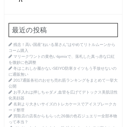
最近の投稿
残念！高い国産”ねいる屋さん”はやめてリトルムーンから
コーム購入
マリークワントの黄色いlipmixで、落札した真っ赤な口紅
を微妙に色調整
冬はこれしか履かないSEIYO防寒タイツもう手放せないの
に通販無い
2017通販各社のおせち売れ筋ランキングをまとめて一挙大
公開
お手入れは押しちゃダメ,血管を広げてデトックス美肌活性
化美顔器
名刺より大きいサイズのトレカケースでアイスブレークカ
ード整理
買取店の店長からもらった26個の色石ジュエリー全部本物
って本当？