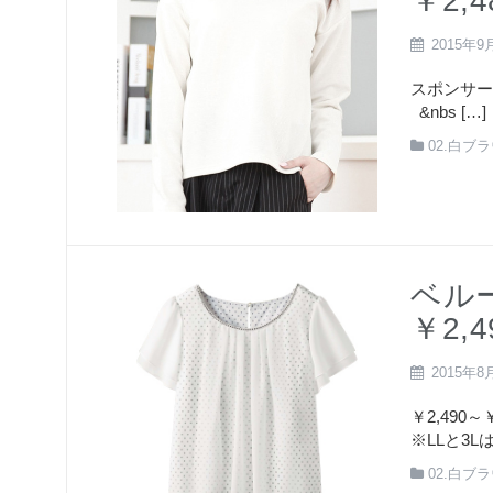
￥2,
2015年9
スポンサー
&nbs […]
02.白ブ
ベル
￥2,4
2015年8
￥2,49
※LLと3L
02.白ブ