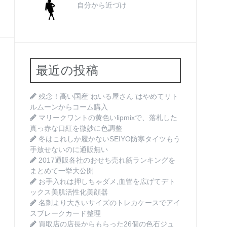
自分から近づけ
最近の投稿
残念！高い国産”ねいる屋さん”はやめてリト
ルムーンからコーム購入
マリークワントの黄色いlipmixで、落札した
真っ赤な口紅を微妙に色調整
冬はこれしか履かないSEIYO防寒タイツもう
手放せないのに通販無い
2017通販各社のおせち売れ筋ランキングを
まとめて一挙大公開
お手入れは押しちゃダメ,血管を広げてデト
ックス美肌活性化美顔器
名刺より大きいサイズのトレカケースでアイ
スブレークカード整理
買取店の店長からもらった26個の色石ジュ