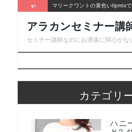
コ
マリークワントの黄色いlipmi
ン
テ
冬はこれしか履かないSEIYO
ン
アラカンセミナー講
ツ
2017通販各社のおせち売れ筋
へ
ス
セミナー講師なのにお洒落に関心がな
お手入れは押しちゃダメ,血管を
キ
ッ
名刺より大きいサイズのトレカ
プ
残念！高い国産”ねいる屋さん”
カテゴリー
ハニ