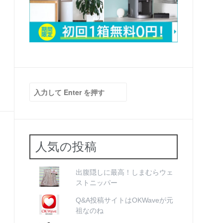
検
索:
人気の投稿
出腹隠しに最高！しまむらウェ
ストニッパー
Q&A投稿サイトはOKWaveが元
祖なのね