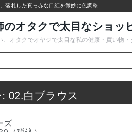
xで、落札した真っ赤な口紅を微妙に色調整
防寒タイツもう手放せないのに通販無い
師のオタクで太目なショッ
ランキングをまとめて一挙大公開
い、オタクでオヤジで太目な私の健康・買い物・
広げてデトックス美肌活性化美顔器
ケースでアイスブレークカード整理
はやめてリトルムーンからコーム購入
:
02.白ブラウス
ーズ