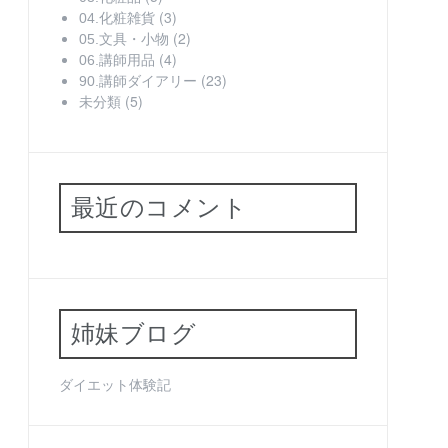
(3)
04.化粧雑貨
(2)
05.文具・小物
(4)
06.講師用品
(23)
90.講師ダイアリー
(5)
未分類
最近のコメント
姉妹ブログ
ダイエット体験記