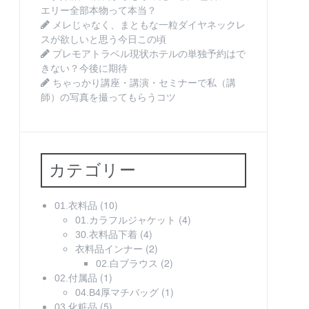
エリー全部本物って本当？
メレじゃなく、まともな一粒ダイヤネックレ
スが欲しいと思う今日この頃
プレモアトラベル現状ホテルの単独予約はで
きない？今後に期待
ちゃっかり講座・講演・セミナーで私（講
師）の写真を撮ってもらうコツ
カテゴリー
(10)
01.衣料品
(4)
01.カラフルジャケット
(4)
30.衣料品下着
(2)
衣料品インナー
(2)
02.白ブラウス
(1)
02.付属品
(1)
04.B4厚マチバッグ
(5)
03.化粧品