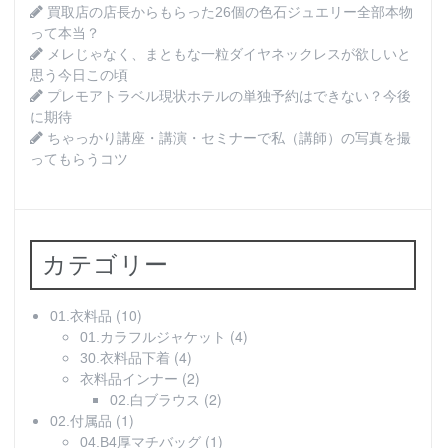
買取店の店長からもらった26個の色石ジュエリー全部本物
って本当？
メレじゃなく、まともな一粒ダイヤネックレスが欲しいと
思う今日この頃
プレモアトラベル現状ホテルの単独予約はできない？今後
に期待
ちゃっかり講座・講演・セミナーで私（講師）の写真を撮
ってもらうコツ
カテゴリー
(10)
01.衣料品
(4)
01.カラフルジャケット
(4)
30.衣料品下着
(2)
衣料品インナー
(2)
02.白ブラウス
(1)
02.付属品
(1)
04.B4厚マチバッグ