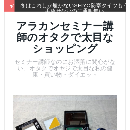
コ
2017通販各社のおせち売れ筋ランキングをま
ン
とめて一挙大公開
テ
ン
お手入れは押しちゃダメ,血管を広げてデトッ
アラカンセミナー講
ツ
クス美肌活性化美顔器
へ
師のオタクで太目な
ス
名刺より大きいサイズのトレカケースでアイ
キ
スブレークカード整理
ショッピング
ッ
プ
残念！高い国産”ねいる屋さん”はやめてリトル
セミナー講師なのにお洒落に関心がな
ムーンからコーム購入
い、オタクでオヤジで太目な私の健
マリークワントの黄色いlipmixで、落札した真
康・買い物・ダイエット
っ赤な口紅を微妙に色調整
冬はこれしか履かないSEIYO防寒タイツもう
手放せないのに通販無い