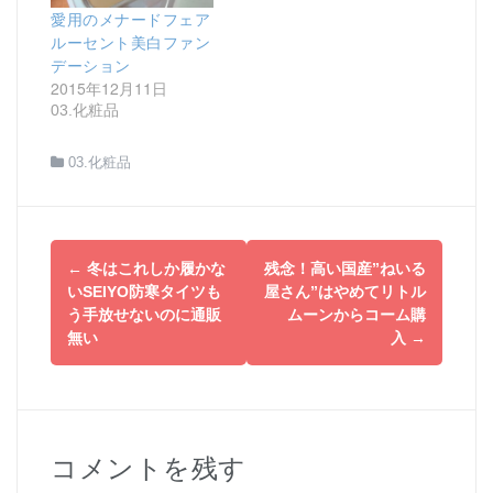
愛用のメナードフェア
ルーセント美白ファン
デーション
2015年12月11日
03.化粧品
03.化粧品
投
←
冬はこれしか履かな
残念！高い国産”ねいる
稿
いSEIYO防寒タイツも
屋さん”はやめてリトル
う手放せないのに通販
ムーンからコーム購
ナ
無い
入
→
ビ
ゲ
ー
コメントを残す