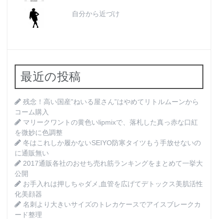
自分から近づけ
最近の投稿
残念！高い国産”ねいる屋さん”はやめてリトルムーンから
コーム購入
マリークワントの黄色いlipmixで、落札した真っ赤な口紅
を微妙に色調整
冬はこれしか履かないSEIYO防寒タイツもう手放せないの
に通販無い
2017通販各社のおせち売れ筋ランキングをまとめて一挙大
公開
お手入れは押しちゃダメ,血管を広げてデトックス美肌活性
化美顔器
名刺より大きいサイズのトレカケースでアイスブレークカ
ード整理