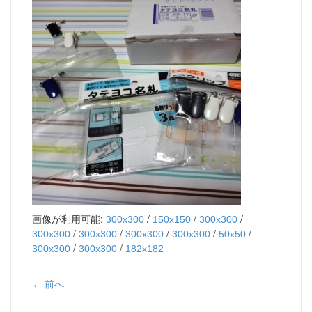
画像が利用可能:
/
/
/
300x300
150x150
300x300
/
/
/
/
/
300x300
300x300
300x300
300x300
50x50
/
/
300x300
300x300
182x182
← 前へ