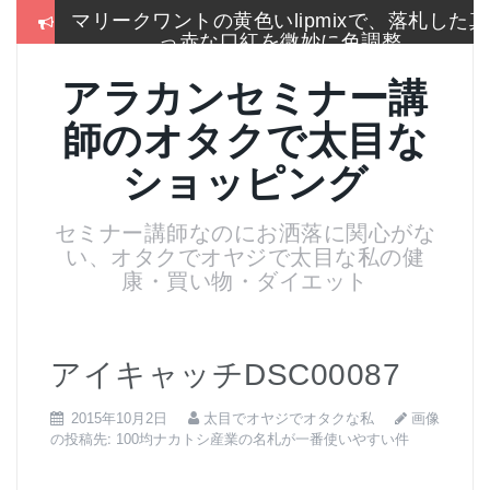
コ
マリークワントの黄色いlipmixで、落札した真
ン
っ赤な口紅を微妙に色調整
テ
ン
冬はこれしか履かないSEIYO防寒タイツもう
アラカンセミナー講
ツ
手放せないのに通販無い
へ
師のオタクで太目な
ス
2017通販各社のおせち売れ筋ランキングをま
キ
とめて一挙大公開
ショッピング
ッ
プ
お手入れは押しちゃダメ,血管を広げてデトッ
セミナー講師なのにお洒落に関心がな
クス美肌活性化美顔器
い、オタクでオヤジで太目な私の健
名刺より大きいサイズのトレカケースでアイ
康・買い物・ダイエット
スブレークカード整理
残念！高い国産”ねいる屋さん”はやめてリトル
ムーンからコーム購入
アイキャッチDSC00087
画像
2015年10月2日
太目でオヤジでオタクな私
の投稿先:
100均ナカトシ産業の名札が一番使いやすい件