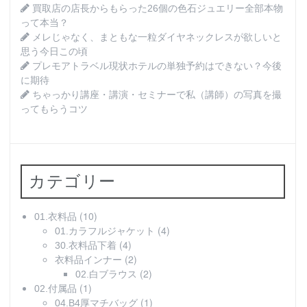
買取店の店長からもらった26個の色石ジュエリー全部本物
って本当？
メレじゃなく、まともな一粒ダイヤネックレスが欲しいと
思う今日この頃
プレモアトラベル現状ホテルの単独予約はできない？今後
に期待
ちゃっかり講座・講演・セミナーで私（講師）の写真を撮
ってもらうコツ
カテゴリー
(10)
01.衣料品
(4)
01.カラフルジャケット
(4)
30.衣料品下着
(2)
衣料品インナー
(2)
02.白ブラウス
(1)
02.付属品
(1)
04.B4厚マチバッグ