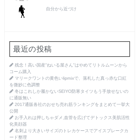
自分から近づけ
最近の投稿
残念！高い国産”ねいる屋さん”はやめてリトルムーンから
コーム購入
マリークワントの黄色いlipmixで、落札した真っ赤な口紅
を微妙に色調整
冬はこれしか履かないSEIYO防寒タイツもう手放せないの
に通販無い
2017通販各社のおせち売れ筋ランキングをまとめて一挙大
公開
お手入れは押しちゃダメ,血管を広げてデトックス美肌活性
化美顔器
名刺より大きいサイズのトレカケースでアイスブレークカ
ード整理