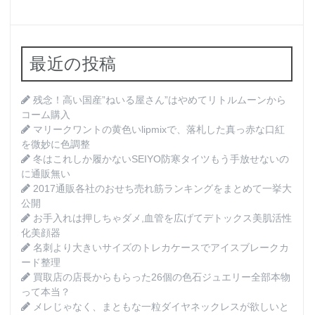
最近の投稿
残念！高い国産”ねいる屋さん”はやめてリトルムーンから
コーム購入
マリークワントの黄色いlipmixで、落札した真っ赤な口紅
を微妙に色調整
冬はこれしか履かないSEIYO防寒タイツもう手放せないの
に通販無い
2017通販各社のおせち売れ筋ランキングをまとめて一挙大
公開
お手入れは押しちゃダメ,血管を広げてデトックス美肌活性
化美顔器
名刺より大きいサイズのトレカケースでアイスブレークカ
ード整理
買取店の店長からもらった26個の色石ジュエリー全部本物
って本当？
メレじゃなく、まともな一粒ダイヤネックレスが欲しいと