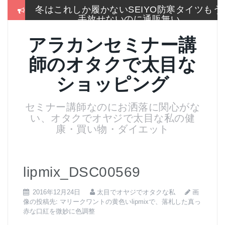
コ
冬はこれしか履かないSEIYO防寒タイツもう
ン
手放せないのに通販無い
テ
ン
2017通販各社のおせち売れ筋ランキングをま
アラカンセミナー講
ツ
とめて一挙大公開
へ
師のオタクで太目な
ス
お手入れは押しちゃダメ,血管を広げてデトッ
キ
クス美肌活性化美顔器
ショッピング
ッ
プ
名刺より大きいサイズのトレカケースでアイ
セミナー講師なのにお洒落に関心がな
スブレークカード整理
い、オタクでオヤジで太目な私の健
残念！高い国産”ねいる屋さん”はやめてリトル
康・買い物・ダイエット
ムーンからコーム購入
マリークワントの黄色いlipmixで、落札した真
っ赤な口紅を微妙に色調整
lipmix_DSC00569
画
2016年12月24日
太目でオヤジでオタクな私
像の投稿先:
マリークワントの黄色いlipmixで、落札した真っ
赤な口紅を微妙に色調整