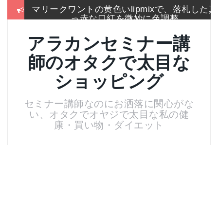
マリークワントの黄色いlipmixで、落札した真
コ
っ赤な口紅を微妙に色調整
ン
テ
冬はこれしか履かないSEIYO防寒タイツもう
ン
アラカンセミナー講
手放せないのに通販無い
ツ
へ
師のオタクで太目な
2017通販各社のおせち売れ筋ランキングをま
ス
とめて一挙大公開
キ
ショッピング
ッ
お手入れは押しちゃダメ,血管を広げてデトッ
プ
クス美肌活性化美顔器
セミナー講師なのにお洒落に関心がな
い、オタクでオヤジで太目な私の健
名刺より大きいサイズのトレカケースでアイ
スブレークカード整理
康・買い物・ダイエット
残念！高い国産”ねいる屋さん”はやめてリトル
ムーンからコーム購入