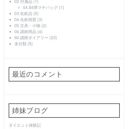
(1)
02.付属品
(1)
04.B4厚マチバッグ
(5)
03.化粧品
(3)
04.化粧雑貨
(2)
05.文具・小物
(4)
06.講師用品
(23)
90.講師ダイアリー
(5)
未分類
最近のコメント
姉妹ブログ
ダイエット体験記