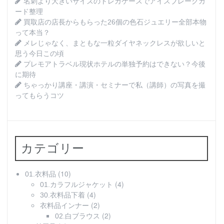
名刺より大きいサイズのトレカケースでアイスブレークカ
ード整理
買取店の店長からもらった26個の色石ジュエリー全部本物
って本当？
メレじゃなく、まともな一粒ダイヤネックレスが欲しいと
思う今日この頃
プレモアトラベル現状ホテルの単独予約はできない？今後
に期待
ちゃっかり講座・講演・セミナーで私（講師）の写真を撮
ってもらうコツ
カテゴリー
(10)
01.衣料品
(4)
01.カラフルジャケット
(4)
30.衣料品下着
(2)
衣料品インナー
(2)
02.白ブラウス