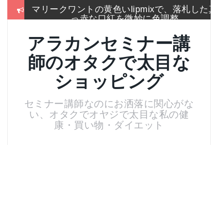
コ
冬はこれしか履かないSEIYO防寒タイツもう
ン
手放せないのに通販無い
テ
ン
アラカンセミナー講
2017通販各社のおせち売れ筋ランキングをま
ツ
とめて一挙大公開
へ
師のオタクで太目な
ス
お手入れは押しちゃダメ,血管を広げてデトッ
キ
ショッピング
クス美肌活性化美顔器
ッ
プ
名刺より大きいサイズのトレカケースでアイ
セミナー講師なのにお洒落に関心がな
スブレークカード整理
い、オタクでオヤジで太目な私の健
康・買い物・ダイエット
残念！高い国産”ねいる屋さん”はやめてリトル
ムーンからコーム購入