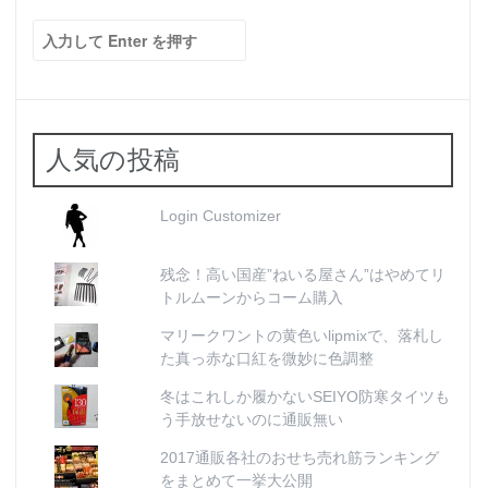
検
索:
人気の投稿
Login Customizer
残念！高い国産”ねいる屋さん”はやめてリ
トルムーンからコーム購入
マリークワントの黄色いlipmixで、落札し
た真っ赤な口紅を微妙に色調整
冬はこれしか履かないSEIYO防寒タイツも
う手放せないのに通販無い
2017通販各社のおせち売れ筋ランキング
をまとめて一挙大公開