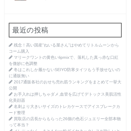
最近の投稿
残念！高い国産”ねいる屋さん”はやめてリトルムーンから
コーム購入
マリークワントの黄色いlipmixで、落札した真っ赤な口紅
を微妙に色調整
冬はこれしか履かないSEIYO防寒タイツもう手放せないの
に通販無い
2017通販各社のおせち売れ筋ランキングをまとめて一挙大
公開
お手入れは押しちゃダメ,血管を広げてデトックス美肌活性
化美顔器
名刺より大きいサイズのトレカケースでアイスブレークカ
ード整理
買取店の店長からもらった26個の色石ジュエリー全部本物
って本当？