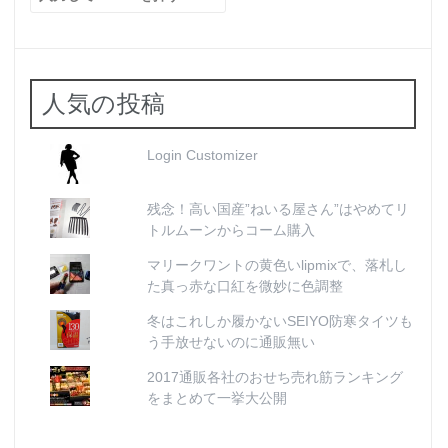
索:
人気の投稿
Login Customizer
残念！高い国産”ねいる屋さん”はやめてリ
トルムーンからコーム購入
マリークワントの黄色いlipmixで、落札し
た真っ赤な口紅を微妙に色調整
冬はこれしか履かないSEIYO防寒タイツも
う手放せないのに通販無い
2017通販各社のおせち売れ筋ランキング
をまとめて一挙大公開