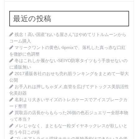
最近の投稿
残念！高い国産”ねいる屋さん”はやめてリトルムーンから
コーム購入
マリークワントの黄色いlipmixで、落札した真っ赤な口紅
を微妙に色調整
冬はこれしか履かないSEIYO防寒タイツもう手放せないの
に通販無い
2017通販各社のおせち売れ筋ランキングをまとめて一挙大
公開
お手入れは押しちゃダメ,血管を広げてデトックス美肌活性
化美顔器
名刺より大きいサイズのトレカケースでアイスブレークカ
ード整理
買取店の店長からもらった26個の色石ジュエリー全部本物
って本当？
メレじゃなく、まともな一粒ダイヤネックレスが欲しいと
思う今日この頃
プレモアトラベル現状ホテルの単独予約はできない？今後