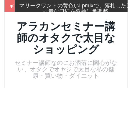
コ
冬はこれしか履かないSEIYO防寒タイツもう
ン
手放せないのに通販無い
テ
ン
2017通販各社のおせち売れ筋ランキングをま
アラカンセミナー講
ツ
とめて一挙大公開
へ
師のオタクで太目な
ス
お手入れは押しちゃダメ,血管を広げてデトッ
キ
クス美肌活性化美顔器
ショッピング
ッ
プ
名刺より大きいサイズのトレカケースでアイ
セミナー講師なのにお洒落に関心がな
スブレークカード整理
い、オタクでオヤジで太目な私の健
残念！高い国産”ねいる屋さん”はやめてリトル
康・買い物・ダイエット
ムーンからコーム購入