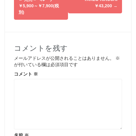
稿
￥5,900～￥7,900(税
￥43,200
→
別)
ナ
ビ
ゲ
コメントを残す
ー
メールアドレスが公開されることはありません。
※
シ
が付いている欄は必須項目です
コメント
※
ョ
ン
名前
※