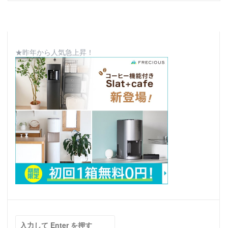
★昨年から人気急上昇！
検