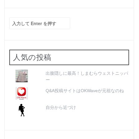
検
索:
人気の投稿
出腹隠しに最高！しまむらウェストニッパ
ー
Q&A投稿サイトはOKWaveが元祖なのね
自分から近づけ