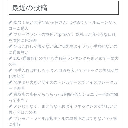
最近の投稿
残念！高い国産”ねいる屋さん”はやめてリトルムーンから
コーム購入
マリークワントの黄色いlipmixで、落札した真っ赤な口紅
を微妙に色調整
冬はこれしか履かないSEIYO防寒タイツもう手放せないの
に通販無い
2017通販各社のおせち売れ筋ランキングをまとめて一挙大
公開
お手入れは押しちゃダメ,血管を広げてデトックス美肌活性
化美顔器
名刺より大きいサイズのトレカケースでアイスブレークカ
ード整理
買取店の店長からもらった26個の色石ジュエリー全部本物
って本当？
メレじゃなく、まともな一粒ダイヤネックレスが欲しいと
思う今日この頃
プレモアトラベル現状ホテルの単独予約はできない？今後
に期待