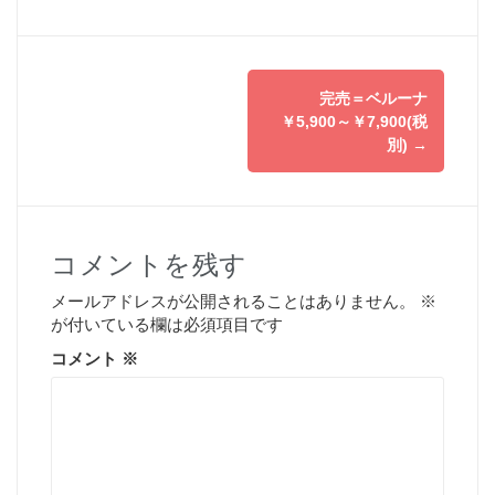
投
完売＝ベルーナ
稿
￥5,900～￥7,900(税
別)
→
ナ
ビ
ゲ
コメントを残す
ー
メールアドレスが公開されることはありません。
※
が付いている欄は必須項目です
シ
コメント
※
ョ
ン