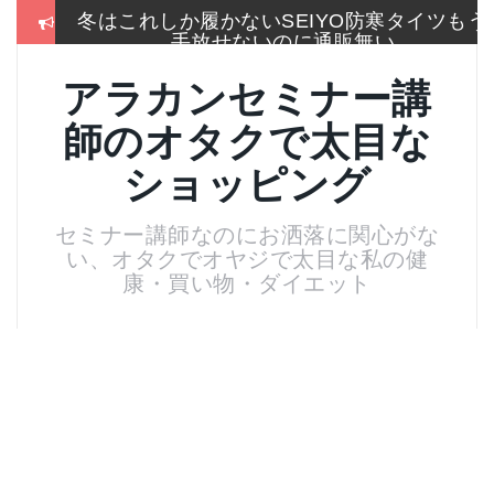
コ
冬はこれしか履かないSEIYO防寒タイツもう
ン
手放せないのに通販無い
テ
ン
2017通販各社のおせち売れ筋ランキングをま
アラカンセミナー講
ツ
とめて一挙大公開
へ
師のオタクで太目な
ス
お手入れは押しちゃダメ,血管を広げてデトッ
キ
クス美肌活性化美顔器
ショッピング
ッ
プ
名刺より大きいサイズのトレカケースでアイ
セミナー講師なのにお洒落に関心がな
スブレークカード整理
い、オタクでオヤジで太目な私の健
残念！高い国産”ねいる屋さん”はやめてリトル
康・買い物・ダイエット
ムーンからコーム購入
マリークワントの黄色いlipmixで、落札した真
っ赤な口紅を微妙に色調整