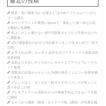
最近の投稿
残念！高い国産”ねいる屋さん”はやめてリトルムーンから
コーム購入
マリークワントの黄色いlipmixで、落札した真っ赤な口紅
を微妙に色調整
冬はこれしか履かないSEIYO防寒タイツもう手放せないの
に通販無い
2017通販各社のおせち売れ筋ランキングをまとめて一挙大
公開
お手入れは押しちゃダメ,血管を広げてデトックス美肌活性
化美顔器
名刺より大きいサイズのトレカケースでアイスブレークカ
ード整理
買取店の店長からもらった26個の色石ジュエリー全部本物
って本当？
メレじゃなく、まともな一粒ダイヤネックレスが欲しいと
思う今日この頃
プレモアトラベル現状ホテルの単独予約はできない？今後
に期待
ちゃっかり講座・講演・セミナーで私（講師）の写真を撮