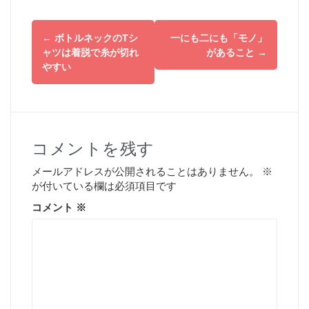
投
←
ボトルネックのTシ
一にも二にも「モノ」
稿
ャツは着脱で糸が切れ
があること
→
やすい
ナ
ビ
ゲ
コメントを残す
ー
メールアドレスが公開されることはありません。
※
シ
が付いている欄は必須項目です
コメント
※
ョ
ン