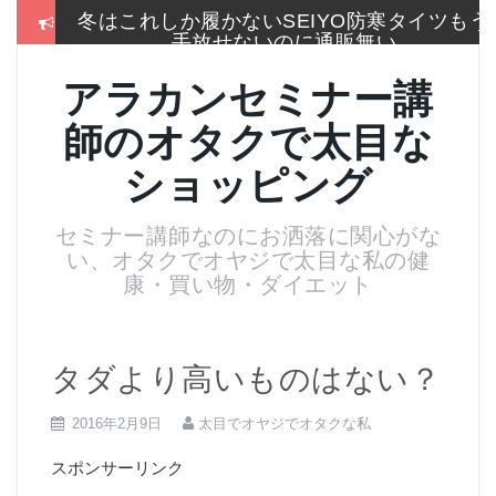
コ
冬はこれしか履かないSEIYO防寒タイツもう
ン
手放せないのに通販無い
テ
ン
2017通販各社のおせち売れ筋ランキングをま
アラカンセミナー講
ツ
とめて一挙大公開
へ
師のオタクで太目な
ス
お手入れは押しちゃダメ,血管を広げてデトッ
キ
クス美肌活性化美顔器
ショッピング
ッ
プ
名刺より大きいサイズのトレカケースでアイ
セミナー講師なのにお洒落に関心がな
スブレークカード整理
い、オタクでオヤジで太目な私の健
残念！高い国産”ねいる屋さん”はやめてリトル
康・買い物・ダイエット
ムーンからコーム購入
マリークワントの黄色いlipmixで、落札した真
っ赤な口紅を微妙に色調整
タダより高いものはない？
2016年2月9日
太目でオヤジでオタクな私
スポンサーリンク