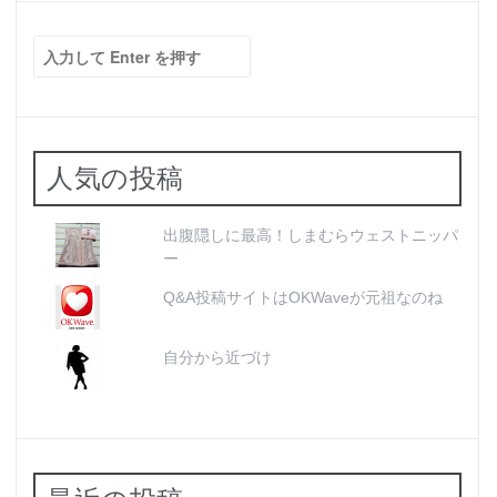
検
索:
人気の投稿
出腹隠しに最高！しまむらウェストニッパ
ー
Q&A投稿サイトはOKWaveが元祖なのね
自分から近づけ