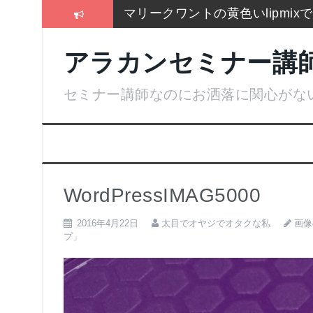
コ
マリークワントの黄色いlipmi
ン
テ
冬はこれしか履かないSEIYO
ン
アラカンセミナー講
ツ
2017通販各社のおせち売れ筋
へ
ス
セミナー講師なのにお洒落に関心がな
お手入れは押しちゃダメ,血管を
キ
ッ
名刺より大きいサイズのトレカ
プ
残念！高い国産”ねいる屋さん”
WordPressIMAG5000
画像
2016年4月22日
太目でオヤジでオタクな私
プ」