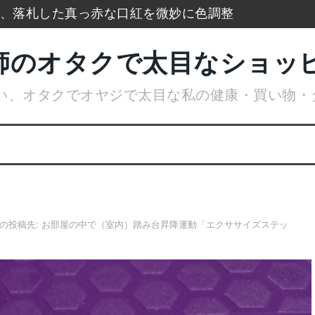
xで、落札した真っ赤な口紅を微妙に色調整
防寒タイツもう手放せないのに通販無い
師のオタクで太目なショッ
ランキングをまとめて一挙大公開
い、オタクでオヤジで太目な私の健康・買い物・
広げてデトックス美肌活性化美顔器
ケースでアイスブレークカード整理
はやめてリトルムーンからコーム購入
の投稿先:
お部屋の中で（室内）踏み台昇降運動「エクササイズステッ