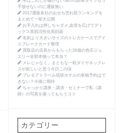
冬はこれしか履かないSEIYO防寒タイツもう
手放せないのに通販無い
2017通販各社のおせち売れ筋ランキングを
まとめて一挙大公開
お手入れは押しちゃダメ,血管を広げてデト
ックス美肌活性化美顔器
名刺より大きいサイズのトレカケースでアイ
スブレークカード整理
買取店の店長からもらった26個の色石ジュ
エリー全部本物って本当？
メレじゃなく、まともな一粒ダイヤネックレ
スが欲しいと思う今日この頃
プレモアトラベル現状ホテルの単独予約はで
きない？今後に期待
ちゃっかり講座・講演・セミナーで私（講
師）の写真を撮ってもらうコツ
。
カテゴリー