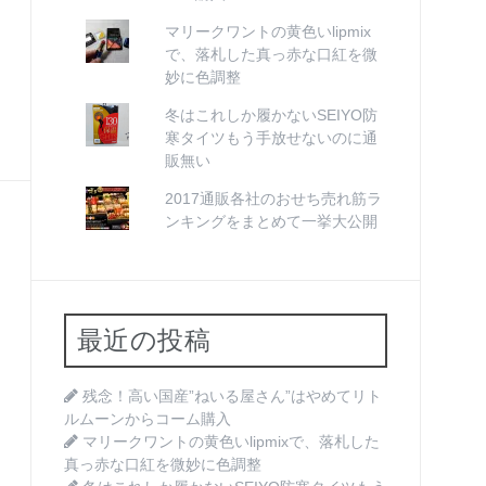
マリークワントの黄色いlipmix
で、落札した真っ赤な口紅を微
妙に色調整
冬はこれしか履かないSEIYO防
寒タイツもう手放せないのに通
販無い
2017通販各社のおせち売れ筋ラ
ンキングをまとめて一挙大公開
最近の投稿
残念！高い国産”ねいる屋さん”はやめてリト
ルムーンからコーム購入
マリークワントの黄色いlipmixで、落札した
真っ赤な口紅を微妙に色調整