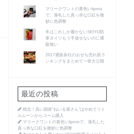
マリークワントの黄色いlipmix
で、落札した真っ赤な口紅を微
妙に色調整
冬はこれしか履かないSEIYO防
寒タイツもう手放せないのに通
販無い
2017通販各社のおせち売れ筋ラ
ンキングをまとめて一挙大公開
最近の投稿
残念！高い国産”ねいる屋さん”はやめてリト
ルムーンからコーム購入
マリークワントの黄色いlipmixで、落札した
真っ赤な口紅を微妙に色調整