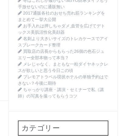
冬はこれしか履かないSEIYO防寒タイツもう
手放せないのに通販無い
2017通販各社のおせち売れ筋ランキングを
まとめて一挙大公開
お手入れは押しちゃダメ,血管を広げてデト
ックス美肌活性化美顔器
名刺より大きいサイズのトレカケースでアイ
スブレークカード整理
買取店の店長からもらった26個の色石ジュ
エリー全部本物って本当？
メレじゃなく、まともな一粒ダイヤネックレ
スが欲しいと思う今日この頃
プレモアトラベル現状ホテルの単独予約はで
きない？今後に期待
ちゃっかり講座・講演・セミナーで私（講
。
師）の写真を撮ってもらうコツ
カテゴリー