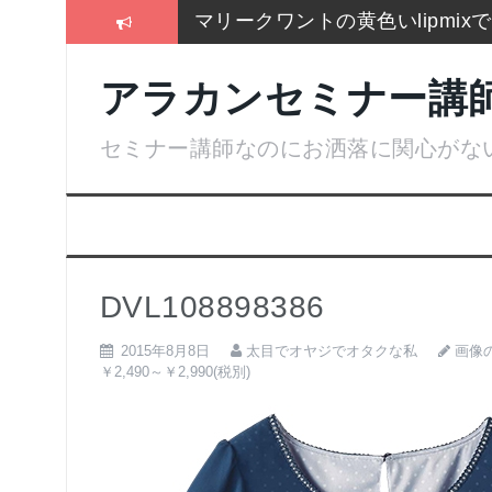
コ
マリークワントの黄色いlipmi
ン
テ
冬はこれしか履かないSEIYO
ン
アラカンセミナー講
ツ
2017通販各社のおせち売れ筋
へ
ス
セミナー講師なのにお洒落に関心がな
お手入れは押しちゃダメ,血管を
キ
ッ
名刺より大きいサイズのトレカ
プ
残念！高い国産”ねいる屋さん”
DVL108898386
画像
2015年8月8日
太目でオヤジでオタクな私
￥2,490～￥2,990(税別)