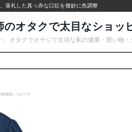
xで、落札した真っ赤な口紅を微妙に色調整
防寒タイツもう手放せないのに通販無い
師のオタクで太目なショッ
ランキングをまとめて一挙大公開
い、オタクでオヤジで太目な私の健康・買い物・
広げてデトックス美肌活性化美顔器
ケースでアイスブレークカード整理
はやめてリトルムーンからコーム購入
の投稿先:
ベルーナ