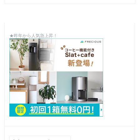
★昨年から人気急上昇！
検