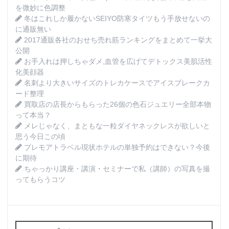
を微妙に色調整
冬はこれしか履かないSEIYO防寒タイツもう手放せないの
に通販無い
2017通販各社のおせち売れ筋ランキングをまとめて一挙大
公開
お手入れは押しちゃダメ,血管を広げてデトックス美肌活性
化美顔器
名刺より大きいサイズのトレカケースでアイスブレークカ
ード整理
買取店の店長からもらった26個の色石ジュエリー全部本物
って本当？
メレじゃなく、まともな一粒ダイヤネックレスが欲しいと
思う今日この頃
プレモアトラベル現状ホテルの単独予約はできない？今後
に期待
ちゃっかり講座・講演・セミナーで私（講師）の写真を撮
ってもらうコツ