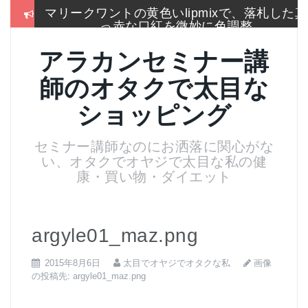
コ
マリークワントの黄色いlipmixで、落札した真
ン
っ赤な口紅を微妙に色調整
テ
ン
冬はこれしか履かないSEIYO防寒タイツもう
アラカンセミナー講
ツ
手放せないのに通販無い
へ
師のオタクで太目な
ス
2017通販各社のおせち売れ筋ランキングをま
キ
とめて一挙大公開
ショッピング
ッ
プ
お手入れは押しちゃダメ,血管を広げてデトッ
セミナー講師なのにお洒落に関心がな
クス美肌活性化美顔器
い、オタクでオヤジで太目な私の健
名刺より大きいサイズのトレカケースでアイ
康・買い物・ダイエット
スブレークカード整理
残念！高い国産”ねいる屋さん”はやめてリトル
ムーンからコーム購入
argyle01_maz.png
画像
2015年8月6日
太目でオヤジでオタクな私
の投稿先:
argyle01_maz.png