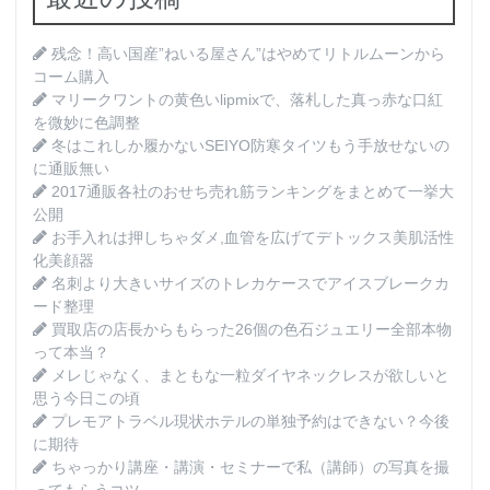
残念！高い国産”ねいる屋さん”はやめてリトルムーンから
コーム購入
マリークワントの黄色いlipmixで、落札した真っ赤な口紅
を微妙に色調整
冬はこれしか履かないSEIYO防寒タイツもう手放せないの
に通販無い
2017通販各社のおせち売れ筋ランキングをまとめて一挙大
公開
お手入れは押しちゃダメ,血管を広げてデトックス美肌活性
化美顔器
名刺より大きいサイズのトレカケースでアイスブレークカ
ード整理
買取店の店長からもらった26個の色石ジュエリー全部本物
って本当？
メレじゃなく、まともな一粒ダイヤネックレスが欲しいと
思う今日この頃
プレモアトラベル現状ホテルの単独予約はできない？今後
に期待
ちゃっかり講座・講演・セミナーで私（講師）の写真を撮