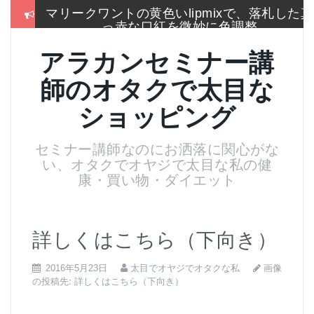
コ
マリークワントの黄色いlipmixで、落札した真
ン
っ赤な口紅を微妙に色調整
テ
ン
冬はこれしか履かないSEIYO防寒タイツもう
アラカンセミナー講
ツ
手放せないのに通販無い
へ
師のオタクで太目な
ス
2017通販各社のおせち売れ筋ランキングをま
キ
とめて一挙大公開
ショッピング
ッ
プ
お手入れは押しちゃダメ,血管を広げてデトッ
セミナー講師なのにお洒落に関心がな
クス美肌活性化美顔器
い、オタクでオヤジで太目な私の健
名刺より大きいサイズのトレカケースでアイ
康・買い物・ダイエット
スブレークカード整理
残念！高い国産”ねいる屋さん”はやめてリトル
ムーンからコーム購入
詳しくはこちら（下向き）
画像
2016年5月23日
太目でオヤジでオタクな私
の投稿先:
詳しくはこちら（下向き）