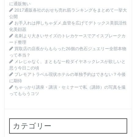
に通販無い
2017通販各社のおせち売れ筋ランキングをまとめて一挙大
公開
お手入れは押しちゃダメ,血管を広げてデトックス美肌活性
化美顔器
名刺より大きいサイズのトレカケースでアイスブレークカ
ード整理
買取店の店長からもらった26個の色石ジュエリー全部本物
って本当？
メレじゃなく、まともな一粒ダイヤネックレスが欲しいと
思う今日この頃
プレモアトラベル現状ホテルの単独予約はできない？今後
に期待
ちゃっかり講座・講演・セミナーで私（講師）の写真を撮
ってもらうコツ
カテゴリー