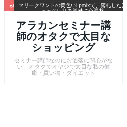
コ
マリークワントの黄色いlipmixで、落札した真
ン
っ赤な口紅を微妙に色調整
テ
ン
冬はこれしか履かないSEIYO防寒タイツもう
アラカンセミナー講
ツ
手放せないのに通販無い
へ
師のオタクで太目な
ス
2017通販各社のおせち売れ筋ランキングをま
キ
とめて一挙大公開
ショッピング
ッ
プ
お手入れは押しちゃダメ,血管を広げてデトッ
セミナー講師なのにお洒落に関心がな
クス美肌活性化美顔器
い、オタクでオヤジで太目な私の健
名刺より大きいサイズのトレカケースでアイ
康・買い物・ダイエット
スブレークカード整理
残念！高い国産”ねいる屋さん”はやめてリトル
ムーンからコーム購入