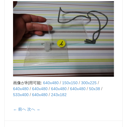
画像が利用可能:
/
/
/
640x480
150x150
300x225
/
/
/
/
/
640x480
640x480
640x480
640x480
50x38
/
/
533x400
640x480
243x182
← 前へ
次へ →