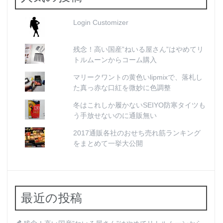
Login Customizer
残念！高い国産”ねいる屋さん”はやめてリ
トルムーンからコーム購入
マリークワントの黄色いlipmixで、落札し
た真っ赤な口紅を微妙に色調整
冬はこれしか履かないSEIYO防寒タイツも
う手放せないのに通販無い
2017通販各社のおせち売れ筋ランキング
をまとめて一挙大公開
最近の投稿