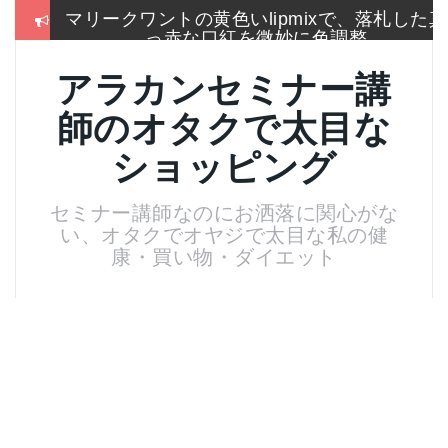
コ
ン
冬はこれしか履かないSEIYO防寒タイツもう
テ
手放せないのに通販無い
ン
アラカンセミナー講
ツ
2017通販各社のおせち売れ筋ランキングをま
へ
とめて一挙大公開
師のオタクで太目な
ス
キ
お手入れは押しちゃダメ,血管を広げてデトッ
ショッピング
ッ
クス美肌活性化美顔器
プ
セミナー講師なのにお洒落に関心がな
名刺より大きいサイズのトレカケースでアイ
スブレークカード整理
い、オタクでオヤジで太目な私の健
康・買い物・ダイエット
残念！高い国産”ねいる屋さん”はやめてリトル
ムーンからコーム購入