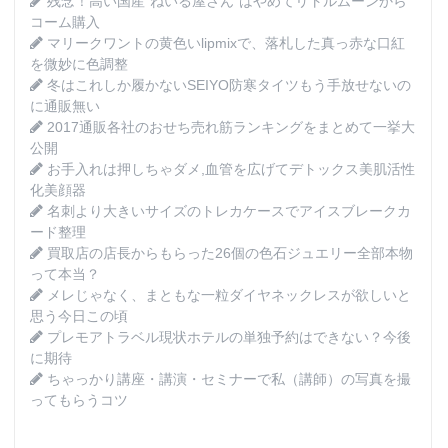
残念！高い国産”ねいる屋さん”はやめてリトルムーンから
コーム購入
マリークワントの黄色いlipmixで、落札した真っ赤な口紅
を微妙に色調整
冬はこれしか履かないSEIYO防寒タイツもう手放せないの
に通販無い
2017通販各社のおせち売れ筋ランキングをまとめて一挙大
公開
お手入れは押しちゃダメ,血管を広げてデトックス美肌活性
化美顔器
名刺より大きいサイズのトレカケースでアイスブレークカ
ード整理
買取店の店長からもらった26個の色石ジュエリー全部本物
って本当？
メレじゃなく、まともな一粒ダイヤネックレスが欲しいと
思う今日この頃
プレモアトラベル現状ホテルの単独予約はできない？今後
に期待
ちゃっかり講座・講演・セミナーで私（講師）の写真を撮
ってもらうコツ