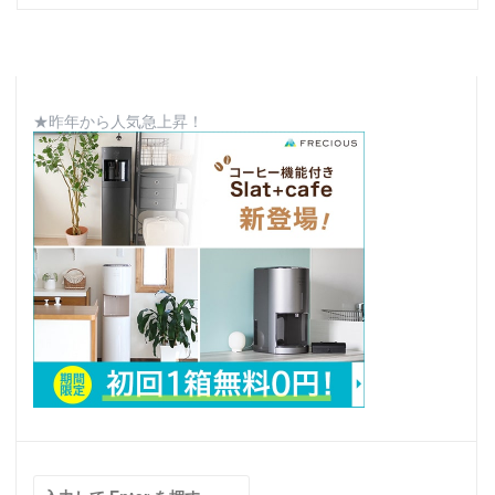
★昨年から人気急上昇！
検