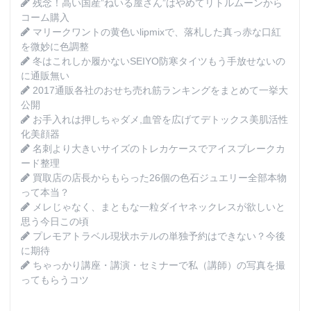
残念！高い国産”ねいる屋さん”はやめてリトルムーンから
コーム購入
マリークワントの黄色いlipmixで、落札した真っ赤な口紅
を微妙に色調整
冬はこれしか履かないSEIYO防寒タイツもう手放せないの
に通販無い
2017通販各社のおせち売れ筋ランキングをまとめて一挙大
公開
お手入れは押しちゃダメ,血管を広げてデトックス美肌活性
化美顔器
名刺より大きいサイズのトレカケースでアイスブレークカ
ード整理
買取店の店長からもらった26個の色石ジュエリー全部本物
って本当？
メレじゃなく、まともな一粒ダイヤネックレスが欲しいと
思う今日この頃
プレモアトラベル現状ホテルの単独予約はできない？今後
に期待
ちゃっかり講座・講演・セミナーで私（講師）の写真を撮
ってもらうコツ