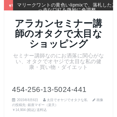
コ
マリークワントの黄色いlipmixで、落札した真
ン
っ赤な口紅を微妙に色調整
テ
ン
冬はこれしか履かないSEIYO防寒タイツもう
アラカンセミナー講
ツ
手放せないのに通販無い
へ
師のオタクで太目な
ス
2017通販各社のおせち売れ筋ランキングをま
キ
とめて一挙大公開
ショッピング
ッ
プ
お手入れは押しちゃダメ,血管を広げてデトッ
セミナー講師なのにお洒落に関心がな
クス美肌活性化美顔器
い、オタクでオヤジで太目な私の健
名刺より大きいサイズのトレカケースでアイ
康・買い物・ダイエット
スブレークカード整理
残念！高い国産”ねいる屋さん”はやめてリトル
ムーンからコーム購入
454-256-13-5024-441
画像
2015年8月6日
太目でオヤジでオタクな私
の投稿先:
銀座マギー（楽天）
￥14,904 (税込) 送料込