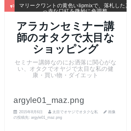
コ
マリークワントの黄色いlipmixで、落札した真
ン
っ赤な口紅を微妙に色調整
テ
ン
冬はこれしか履かないSEIYO防寒タイツもう
アラカンセミナー講
ツ
手放せないのに通販無い
へ
師のオタクで太目な
ス
2017通販各社のおせち売れ筋ランキングをま
キ
とめて一挙大公開
ショッピング
ッ
プ
お手入れは押しちゃダメ,血管を広げてデトッ
セミナー講師なのにお洒落に関心がな
クス美肌活性化美顔器
い、オタクでオヤジで太目な私の健
名刺より大きいサイズのトレカケースでアイ
康・買い物・ダイエット
スブレークカード整理
残念！高い国産”ねいる屋さん”はやめてリトル
ムーンからコーム購入
argyle01_maz.png
画像
2015年8月6日
太目でオヤジでオタクな私
の投稿先:
argyle01_maz.png