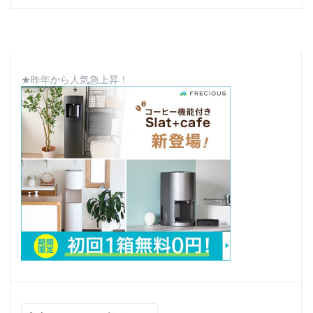
★昨年から人気急上昇！
検