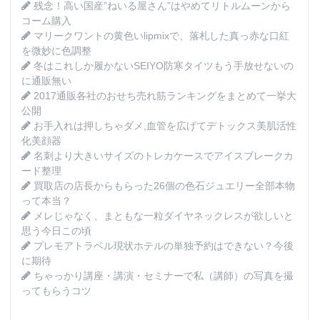
残念！高い国産”ねいる屋さん”はやめてリトルムーンから
コーム購入
マリークワントの黄色いlipmixで、落札した真っ赤な口紅
を微妙に色調整
冬はこれしか履かないSEIYO防寒タイツもう手放せないの
に通販無い
2017通販各社のおせち売れ筋ランキングをまとめて一挙大
公開
お手入れは押しちゃダメ,血管を広げてデトックス美肌活性
化美顔器
名刺より大きいサイズのトレカケースでアイスブレークカ
ード整理
買取店の店長からもらった26個の色石ジュエリー全部本物
って本当？
メレじゃなく、まともな一粒ダイヤネックレスが欲しいと
思う今日この頃
プレモアトラベル現状ホテルの単独予約はできない？今後
に期待
ちゃっかり講座・講演・セミナーで私（講師）の写真を撮
ってもらうコツ