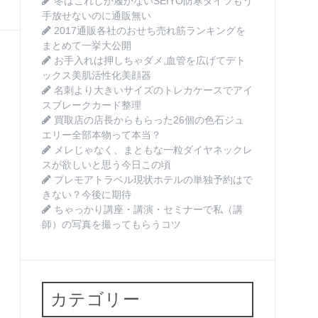
冬はこれしか履かないSEIYO防寒タイツもう
。
手放せないのに通販無い
2017通販各社のおせち売れ筋ランキングを
まとめて一挙大公開
お手入れは押しちゃダメ,血管を広げてデト
ックス美肌活性化美顔器
名刺より大きいサイズのトレカケースでアイ
スブレークカード整理
買取店の店長からもらった26個の色石ジュ
エリー全部本物って本当？
メレじゃなく、まともな一粒ダイヤネックレ
スが欲しいと思う今日この頃
プレモアトラベル現状ホテルの単独予約はで
きない？今後に期待
ちゃっかり講座・講演・セミナーで私（講
師）の写真を撮ってもらうコツ
カテゴリー