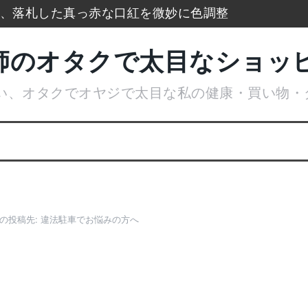
xで、落札した真っ赤な口紅を微妙に色調整
防寒タイツもう手放せないのに通販無い
師のオタクで太目なショッ
ランキングをまとめて一挙大公開
い、オタクでオヤジで太目な私の健康・買い物・
広げてデトックス美肌活性化美顔器
ケースでアイスブレークカード整理
はやめてリトルムーンからコーム購入
の投稿先:
違法駐車でお悩みの方へ