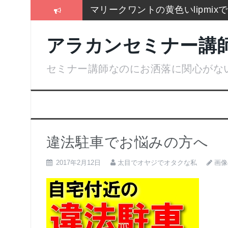
コ
マリークワントの黄色いlipmi
ン
テ
冬はこれしか履かないSEIYO
ン
アラカンセミナー講
ツ
2017通販各社のおせち売れ筋
へ
ス
セミナー講師なのにお洒落に関心がな
お手入れは押しちゃダメ,血管を
キ
ッ
名刺より大きいサイズのトレカ
プ
残念！高い国産”ねいる屋さん”
違法駐車でお悩みの方へ
画像
2017年2月12日
太目でオヤジでオタクな私