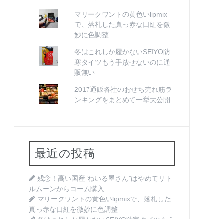
マリークワントの黄色いlipmix
で、落札した真っ赤な口紅を微
妙に色調整
冬はこれしか履かないSEIYO防
寒タイツもう手放せないのに通
販無い
2017通販各社のおせち売れ筋ラ
ンキングをまとめて一挙大公開
最近の投稿
残念！高い国産”ねいる屋さん”はやめてリト
ルムーンからコーム購入
マリークワントの黄色いlipmixで、落札した
真っ赤な口紅を微妙に色調整